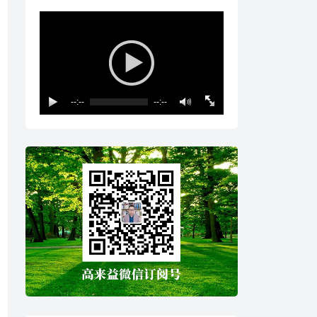
--:--
--:--