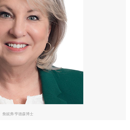
詹妮弗·亨德森博士