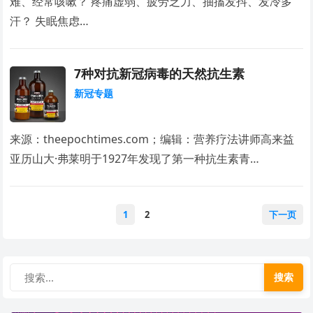
难、经常咳嗽？ 疼痛虚弱、疲劳乏力、抽搐发抖、发冷多
汗？ 失眠焦虑…
7种对抗新冠病毒的天然抗生素
新冠专题
来源：theepochtimes.com；编辑：营养疗法讲师高来益
亚历山大·弗莱明于1927年发现了第一种抗生素青…
文
1
2
下一页
章
分
页
搜索