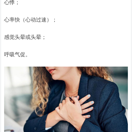
心悸；
心率快（心动过速）；
感觉头晕或头晕；
呼吸气促。