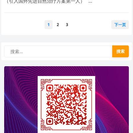
（引入国外先进自然治疗方案第一人） …
文
1
2
3
下一页
章
分
页
搜索