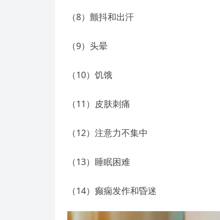
（8）颤抖和出汗
（9）头晕
（10）饥饿
（11）皮肤刺痛
（12）注意力不集中
（13）睡眠困难
（14）癫痫发作和昏迷