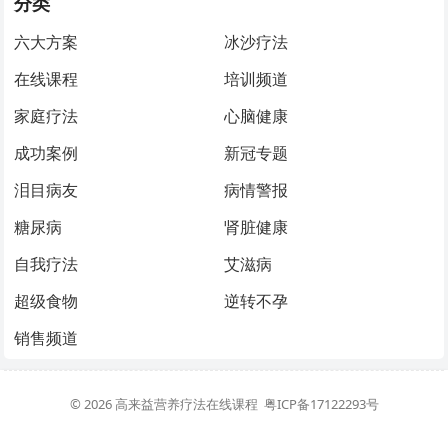
分类
六大方案
冰沙疗法
在线课程
培训频道
家庭疗法
心脑健康
成功案例
新冠专题
泪目病友
病情警报
糖尿病
肾脏健康
自我疗法
艾滋病
超级食物
逆转不孕
销售频道
© 2026
高来益营养疗法在线课程
粤ICP备17122293号