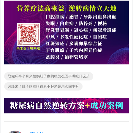
取完环半个月来姨妈肚子疼的很怎么回事呢吃什么药
月经来了肚子疼腰疼得直不起来是怎么回事呀