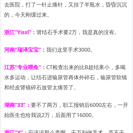
去医院，打了一针止痛针，又挂了半瓶水，昏昏沉沉
的，今天刚缓过来。
浙江“Yissl”：
肾结石手术要2万，我是真的没有。
河南“瑞泽宝宝”：
我们这里手术3000。
江苏“专业喂鱼”：
CT检查出来的比B超结果小，多喝
水多运动，让结石进输尿管再体外碎石，输尿管软镜
和经皮肾镜碎石放管太痛苦了。
湖南“33”：
要不了两万，职工报销后6000左右，一开
始医生也给我说2万，后面用了16000。
浙江“Y”：
应该没那么贵啊，千万别做手术，弄不干