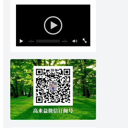
--:--
--:--