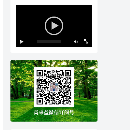
--:--
--:--