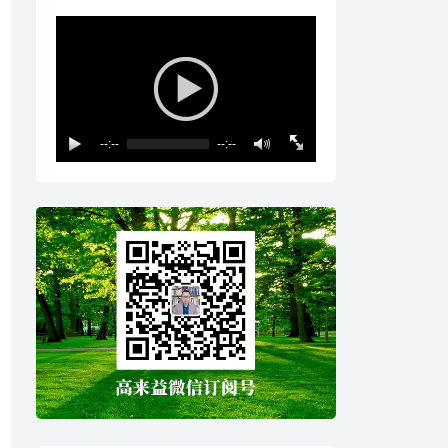
--:--
--:--