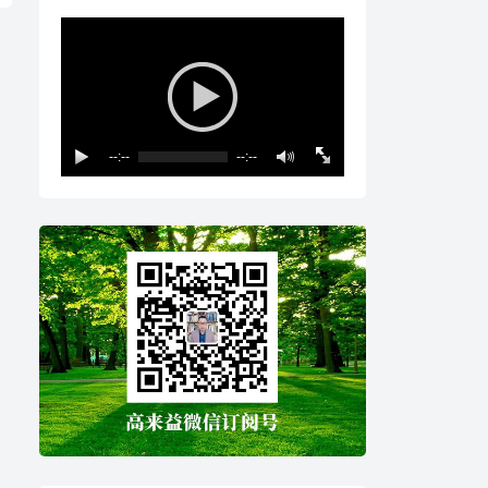
--:--
--:--