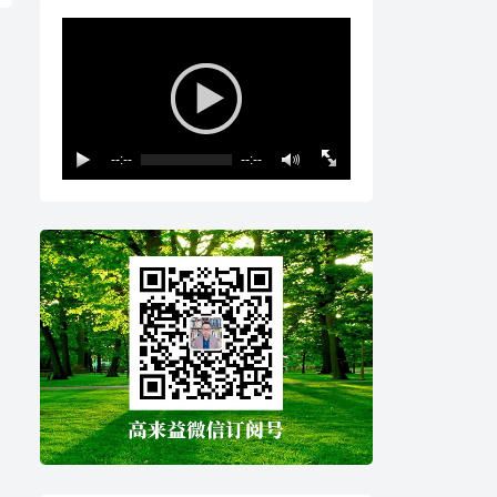
--:--
--:--