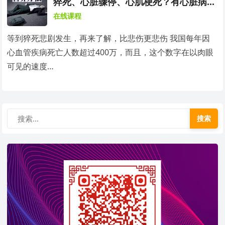
猝死、心脏骤停、心肌梗死？有心脏病风
险的人必须知道的方法
在线课程
等到猝死悲剧发生，再来了解，比悲伤更悲伤 我国每年因
心血管疾病死亡人数超过400万，而且，这个数字在以肉眼
可见的速度…
搜索