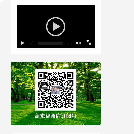
--:--
--:--