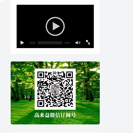
--:--
--:--