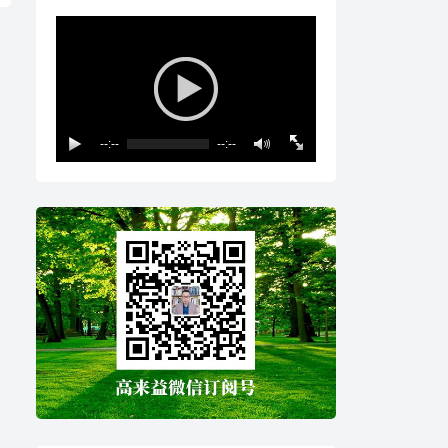
--:--
--:--