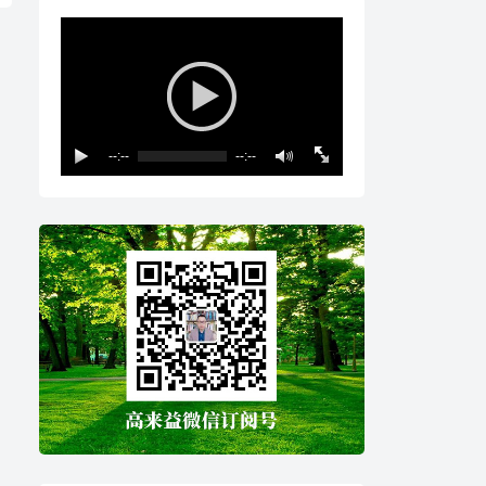
--:--
--:--