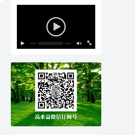
--:--
--:--