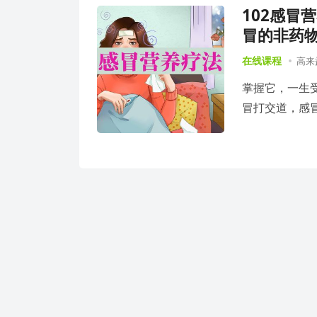
102感冒
冒的非药
在线课程
高来
掌握它，一生
冒打交道，感