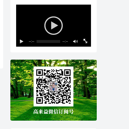
--:--
--:--