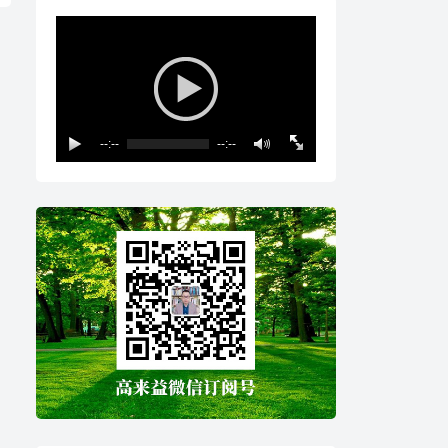
--:--
--:--