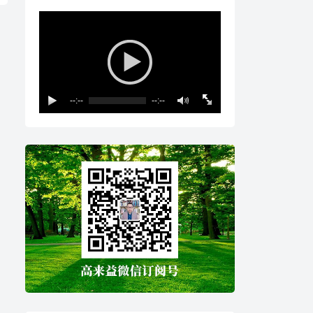
--:--
--:--