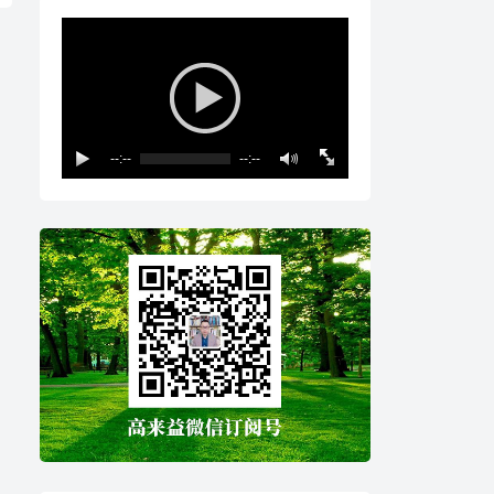
--:--
--:--