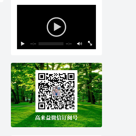
--:--
--:--