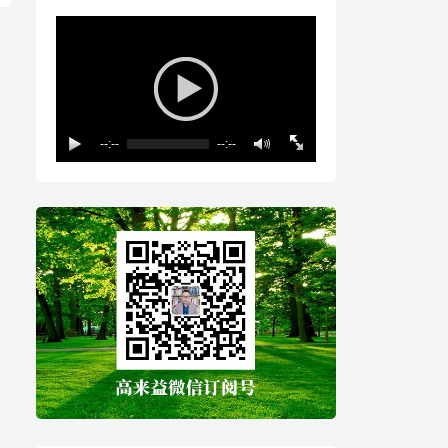
--:--
--:--