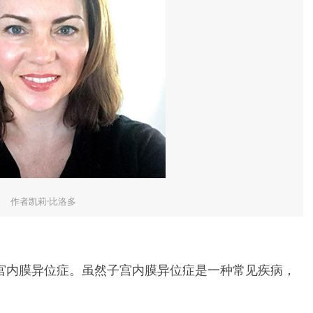
作者凯莉·比洛多
有子宫内膜异位症。虽然子宫内膜异位症是一种常见疾病，