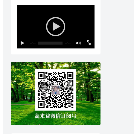
--:--
--:--