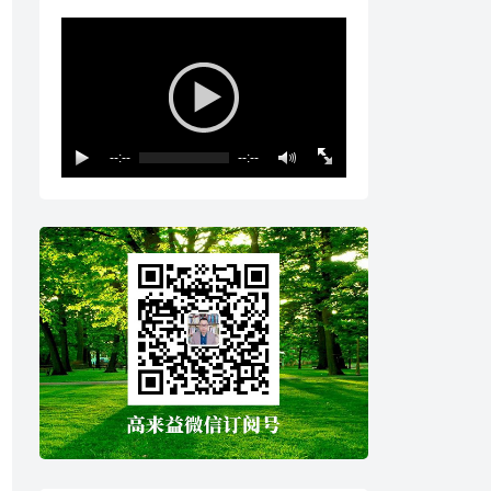
--:--
--:--