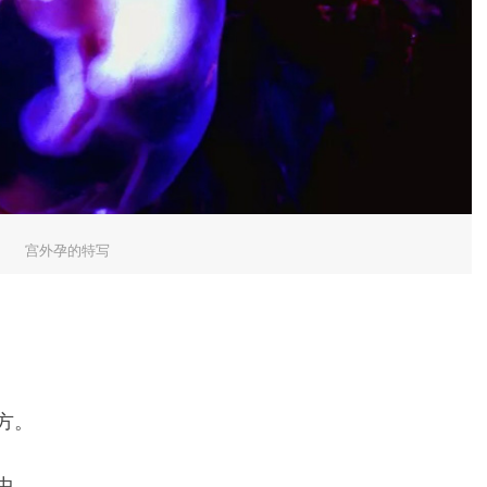
宫外孕的特写
方。
中。