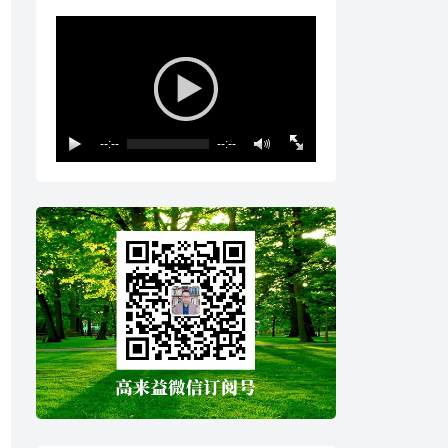
--:--
--:--