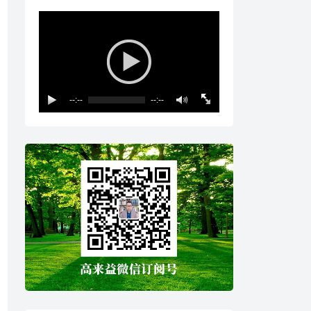
--:--
--:--