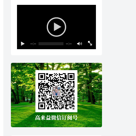
--:--
--:--