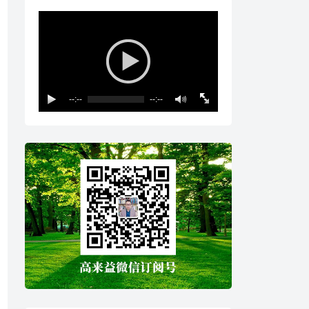
--:--
--:--