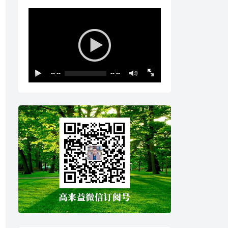
--:--
--:--