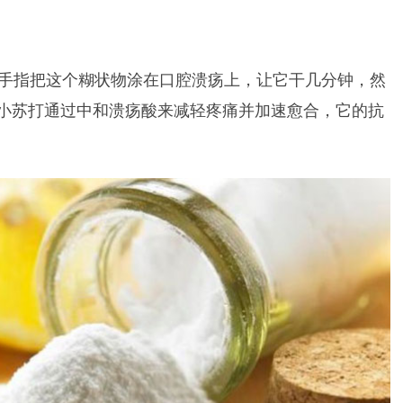
用手指把这个糊状物涂在口腔溃疡上，让它干几分钟，然
小苏打通过中和溃疡酸来减轻疼痛并加速愈合，它的抗