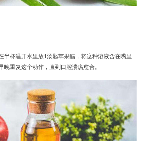
在半杯温开水里放1汤匙苹果醋，将这种溶液含在嘴里
早晚重复这个动作，直到口腔溃疡愈合。