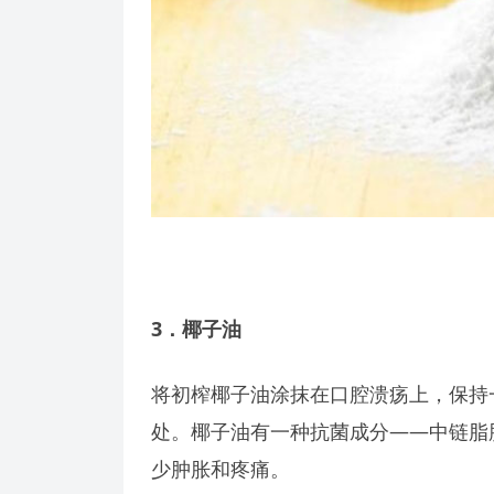
3
．椰子油
将初榨椰子油涂抹在口腔溃疡上，保持
处。椰子油有一种抗菌成分——中链脂
少肿胀和疼痛。