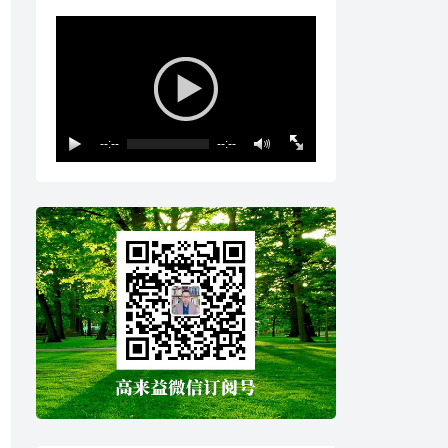
--:--
--:--