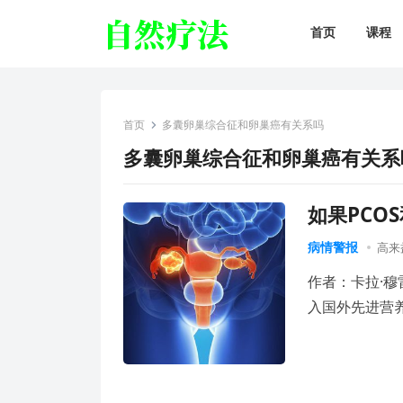
首页
课程
首页
多囊卵巢综合征和卵巢癌有关系吗
多囊卵巢综合征和卵巢癌有关系
如果PCO
病情警报
高来
作者：卡拉·穆
入国外先进营养