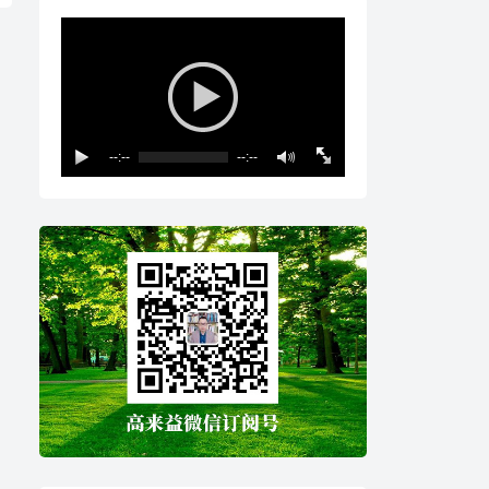
--:--
--:--